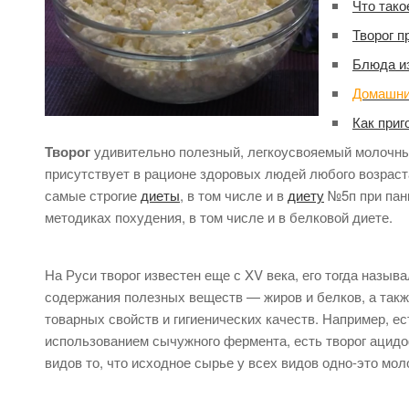
Что тако
Творог п
Блюда из
Домашний
Как приг
Творог
удивительно полезный, легкоусвояемый молочны
присутствует в рационе здоровых людей любого возраст
самые строгие
диеты
, в том числе и в
диету
№5п при пан
методиках похудения, в том числе и в белковой диете.
На Руси творог известен еще с XV века, его тогда назыв
содержания полезных веществ — жиров и белков, а такж
товарных свойств и гигиенических качеств. Например, е
использованием сычужного фермента, есть творог аци
видов то, что исходное сырье у всех видов одно-это мол