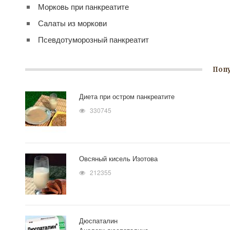
Морковь при панкреатите
Салаты из моркови
Псевдотуморозный панкреатит
Поп
Диета при остром панкреатите
330745
Овсяный кисель Изотова
212355
Дюспаталин