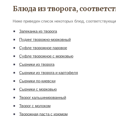
Блюда из творога, соответ
Ниже приведен список некоторых блюд, соответствующ
Запеканка из творога
Пудинг творожно-морковный
Суфле творожное паровое
Суфле творожное с морковью
Сырники из творога
Сырники из творога и картофеля
Сырники по-киевски
Сырники с морковью
Творог кальцинированный
Творог с молоком
Творожная паста с изюмом