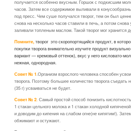
получается особенно вкусным. Горшок с подкисшим мол
часов. Затем все содержимое выливали в конусообразны
под пресс. Чем суше получался творог, тем он был ценне
снова на несколько часов ставили в печь, а потом снов
заливали топленым маслом. Такой творог мог хранится 
Помните,
творог это скоропортящийся продукт, в котор
покупки творога внимательно изучите продукт визуально
вариант — кремовый оттенок), вкус у него кисловато-мо
нежная, однородная.
Совет № 1
.Организм взрослого человека способен усвоит
творога. Поэтому большее количество творога съедать 
(35 г) усваиваться не будет.
Совет № 2
.
Самый простой способ понизить кислотность
1 стакан цельного молока и 1 стакан холодной кипячен
и доводим до кипения на слабом огне(не кипятим!). Зат
обжимают и остужают.