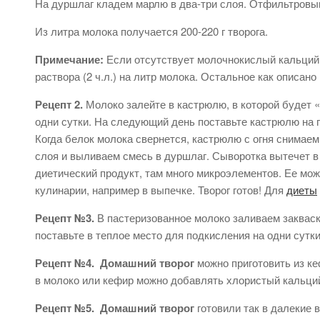
На дуршлаг кладем марлю в два-три слоя. Отфильтровыв
Из литра молока получается 200-220 г творога.
Примечание:
Если отсутствует молочнокислый кальций
раствора (2 ч.л.) на литр молока. Остальное как описано
Рецепт 2.
Молоко залейте в кастрюлю, в которой будет «
одни сутки. На следующий день поставьте кастрюлю на 
Когда белок молока свернется, кастрюлю с огня снимаем
слоя и выливаем смесь в дуршлаг. Сыворотка вытечет в
диетический продукт, там много микроэлементов. Ее мож
кулинарии, например в выпечке. Творог готов! Для
диеты
Рецепт №3.
В пастеризованное молоко заливаем закваск
поставьте в теплое место для подкисления на одни сутк
Рецепт №4.
Домашний творог
можно приготовить из ке
в молоко или кефир можно добавлять хлористый кальций
Рецепт №5.
Домашний творог
готовили так в далекие 