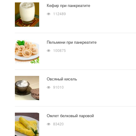
Кефир при панкреатите
112489
Пельмени при панкреатите
100875
Овсяный кисель
91010
Омлет белковый паровой
83420