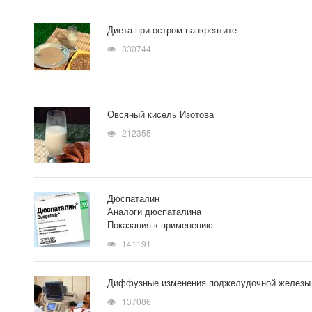
Диета при остром панкреатите
330744
Овсяный кисель Изотова
212355
Дюспаталин
Аналоги дюспаталина
Показания к применению
141191
Диффузные изменения поджелудочной железы
137086