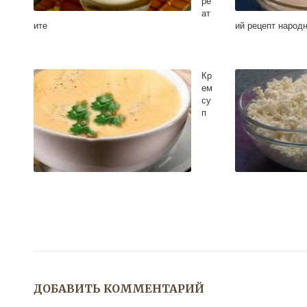
ре
ат
ите
ий рецепт народ
Кр
ем
су
п
ДОБАВИТЬ КОММЕНТАРИЙ