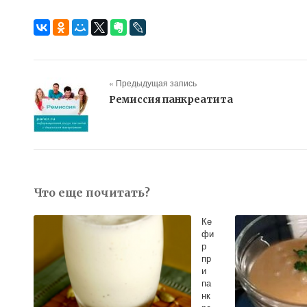
« Предыдущая запись
Ремиссия панкреатита
Что еще почитать?
Ке
фи
р
пр
и
па
нк