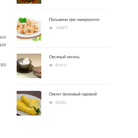
Пельмени при панкреатите
100877
ных
ные
Овсяный кисель
тво
91013
Омлет белковый паровой
83422