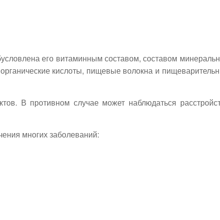
бусловлена его витаминным составом, составом минераль
ы, органические кислоты, пищевые волокна и пищеваритель
уктов. В противном случае может наблюдаться расстройс
чения многих заболеваний: