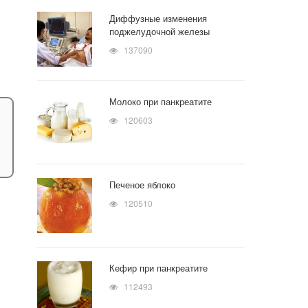
Диффузные изменения
поджелудочной железы
137090
Молоко при панкреатите
120603
Печеное яблоко
120510
Кефир при панкреатите
112493