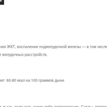
ия ЖКТ, воспаление поджелудочной железы — в том числе
т желудочных расстройств.
яет 60-80 ккал на 100 граммов дыни.
 дыни, если есть какие-либо повреждения. Сколы, вмяти