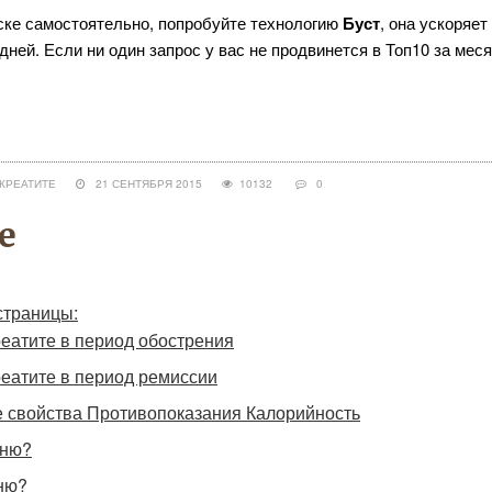
иске самостоятельно, попробуйте технологию
Буст
, она ускоряет
ней. Если ни один запрос у вас не продвинется в Топ10 за меся
КРЕАТИТЕ
21 СЕНТЯБРЯ 2015
10132
0
е
страницы:
еатите в период обострения
еатите в период ремиссии
 свойства Противопоказания Калорийность
ыню?
ню?