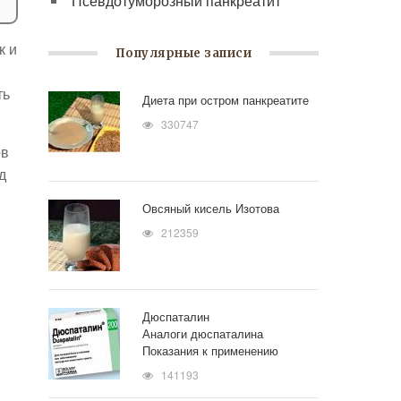
Псевдотуморозный панкреатит
к и
Популярные записи
ть
Диета при остром панкреатите
330747
ов
д
Овсяный кисель Изотова
212359
Дюспаталин
Аналоги дюспаталина
Показания к применению
141193