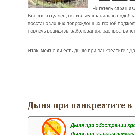
Читатель спрашива
Вопрос актуален, поскольку правильно подобра
восстановлению поврежденных тканей поджелу
повлечь рецидивы заболевания, распростране
Итак, можно ли есть дыню при панкреатите? Да
Дыня при панкреатите в
Дыня при обострении хр
Дыня при остром панкре