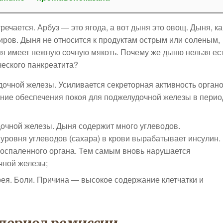
речается. Арбуз — это ягода, а вот дыня это овощ. Дыня, ка
жиров. Дыня не относится к продуктам острым или соленым,
ня имеет нежную сочную мякоть. Почему же дыню нельзя ес
ческого панкреатита?
очной железы. Усиливается секреторная активность орган
ние обеспечения покоя для поджелудочной железы в перио
очной железы. Дыня содержит много углеводов.
уровня углеводов (сахара) в крови вырабатывает инсулин.
воспаленного органа. Тем самым вновь нарушается
чной железы;
рея. Боли. Причина — высокое содержание клетчатки и