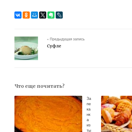
« Предыдущая запись
Cуфле
Что еще почитать?
За
пе
ка
нк
а
из
ты