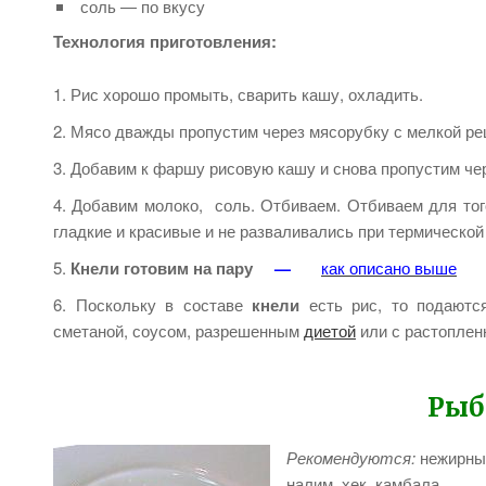
соль — по вкусу
Технология приготовления:
Рис хорошо промыть, сварить кашу, охладить.
Мясо дважды пропустим через мясорубку с мелкой ре
Добавим к фаршу рисовую кашу и снова пропустим че
Добавим молоко, соль. Отбиваем. Отбиваем для то
гладкие и красивые и не разваливались при термической
Кнели
готовим на пару
—
как описано выше
Поскольку в составе
кнели
есть рис, то подают
сметаной, соусом, разрешенным
диетой
или с растоплен
Рыб
Рекомендуются:
нежирные
налим, хек, камбала.