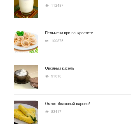
112487
Пельмени при панкреатите
100875
Овсяный кисель
91010
Омлет белковый паровой
83417