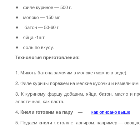
филе куриное — 500 г.
молоко — 150 мл
батон — 50-60 г
яйца -1шт
соль по вкусу.
Технология приготовления:
Мякоть батона замочим в молоке (можно в воде).
Филе курицы порежем на мелкие кусочки и измельчим
К куриному фаршу добавим, яйца, батон, масло и 
эластичная, как паста.
Кнели
готовим на пару —
как описано выше
Подаем
кнели
к столу с гарниром, например — овощн