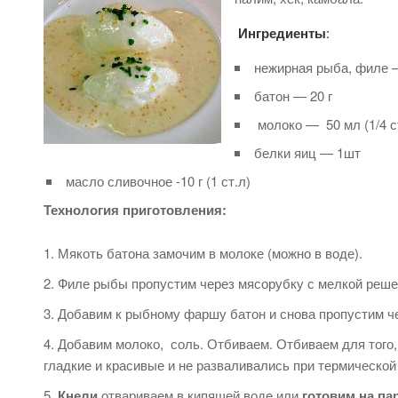
Ингредиенты
:
нежирная рыба, филе —
батон — 20 г
молоко — 50 мл (1/4 с
белки яиц — 1шт
масло сливочное -10 г (1 ст.л)
Технология приготовления:
Мякоть батона замочим в молоке (можно в воде).
Филе рыбы пропустим через мясорубку с мелкой реше
Добавим к рыбному фаршу батон и снова пропустим ч
Добавим молоко, соль. Отбиваем. Отбиваем для того
гладкие и красивые и не разваливались при термической
Кнели
отвариваем в кипящей воде или
готовим на п