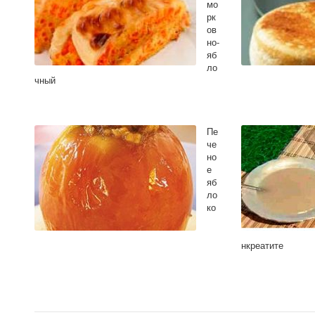
мо
рк
ов
но-
яб
ло
чный
Пе
че
но
е
яб
ло
ко
нкреатите