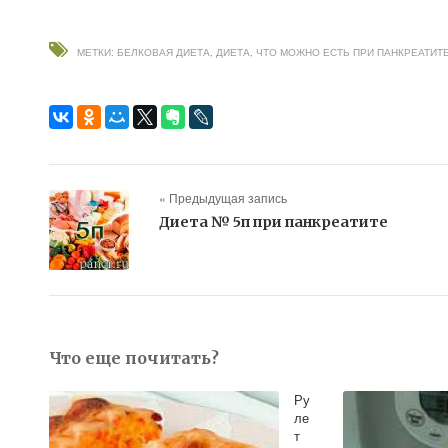
МЕТКИ:
БЕЛКОВАЯ ДИЕТА
,
ДИЕТА
,
ЧТО МОЖНО ЕСТЬ ПРИ ПАНКРЕАТИТ
« Предыдущая запись
Диета № 5п при панкреатите
Что еще почитать?
Ру
ле
т